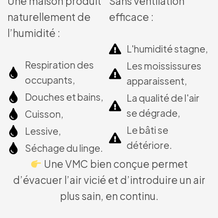
Une maison produit
Sans ventilation
naturellement de
efficace :
l’humidité :
L'humidité stagne,
Respiration des
Les moississures
occupants,
apparaissent,
Douches et bains,
La qualité de l'air
se dégrade,
Cuisson,
Le bâti se
Lessive,
détériore.
Séchage du linge.
Une VMC bien conçue permet
d’évacuer l’air vicié et d’introduire un air
plus sain, en continu.