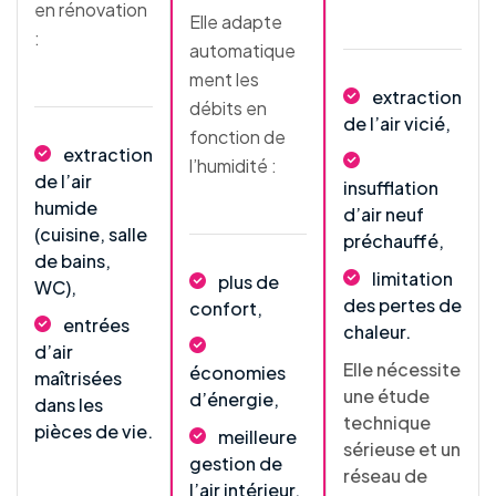
en rénovation
Elle adapte
:
automatique
ment les
extraction
débits en
de l’air vicié,
fonction de
extraction
l’humidité :
de l’air
insufflation
humide
d’air neuf
(cuisine, salle
préchauffé,
de bains,
limitation
plus de
WC),
des pertes de
confort,
entrées
chaleur.
d’air
Elle nécessite
économies
maîtrisées
une étude
d’énergie,
dans les
technique
pièces de vie.
meilleure
sérieuse et un
gestion de
réseau de
l’air intérieur.