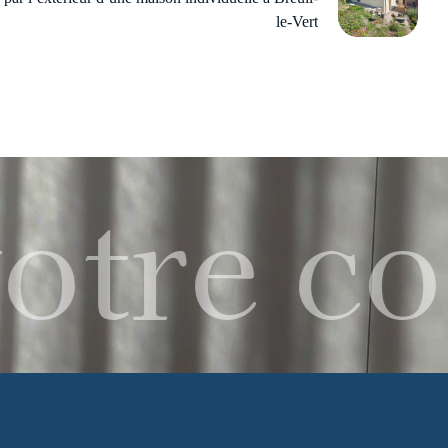
le-Vert
otre co