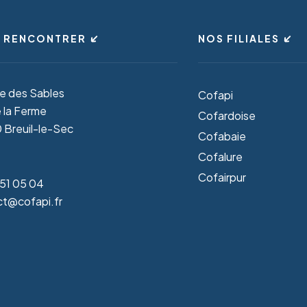
 RENCONTRER
NOS FILIALES
ue des Sables
Cofapi
 la Ferme
Cofardoise
Breuil-le-Sec
Cofabaie
Cofalure
Cofairpur
51 05 04
t@cofapi.fr