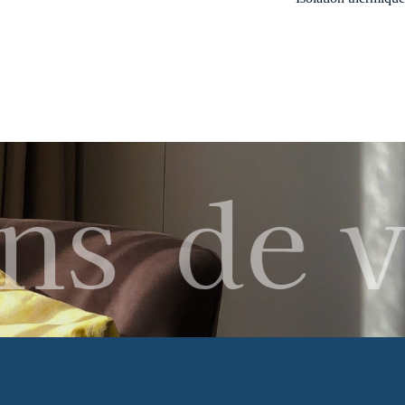
ns
de v