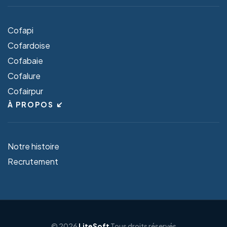
Cofapi
Cofardoise
Cofabaie
Cofalure
Cofairpur
À PROPOS
Notre histoire
Recrutement
© 2026
LiteSoft
Tous droits réservés