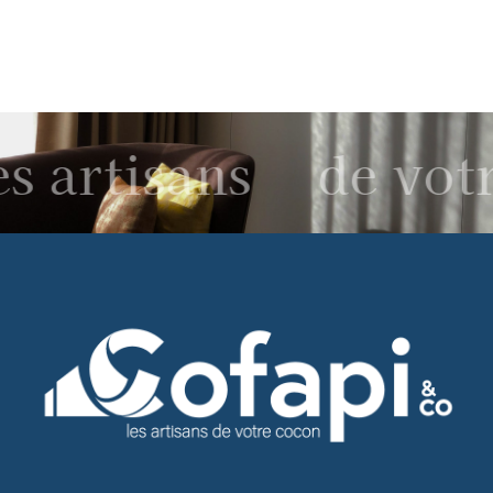
Verneuil-en-Halatte
s artisans
de votr