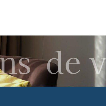
ns
de v