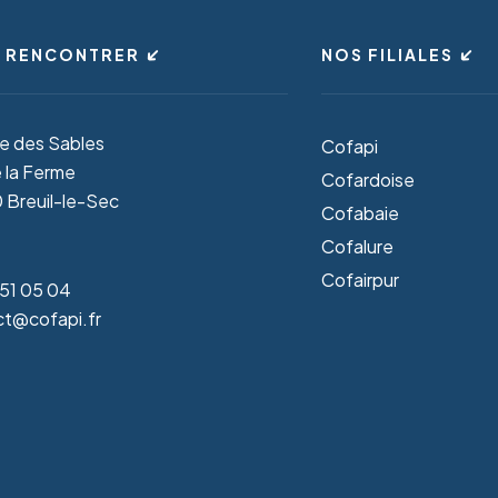
 RENCONTRER
NOS FILIALES
ue des Sables
Cofapi
 la Ferme
Cofardoise
Breuil-le-Sec
Cofabaie
Cofalure
Cofairpur
51 05 04
t@cofapi.fr