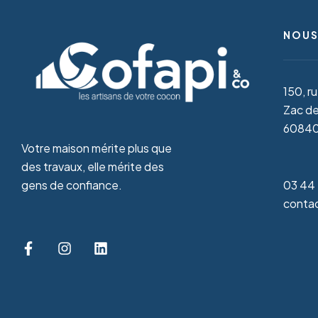
NOUS
150, r
Zac de
60840 
Votre maison mérite plus que
des travaux, elle mérite des
gens de confiance.
03 44 
contac