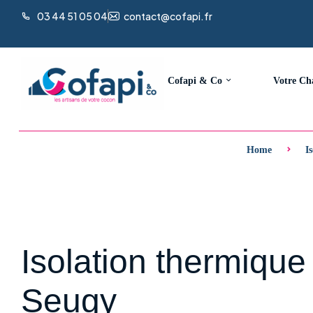
03 44 51 05 04
contact@cofapi.fr
Cofapi & Co
Votre Ch
Home
I
Isolation thermique
Seugy