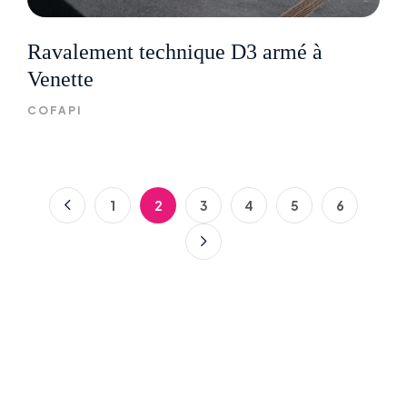
Ravalement technique D3 armé à
Venette
COFAPI
1
2
3
4
5
6