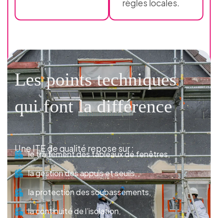
règles locales.
Les points techniques
qui font la différence
Une ITE de qualité repose sur :
le traitement des tableaux de fenêtres,
la gestion des appuis et seuils,
la protection des soubassements,
la continuité de l’isolation,