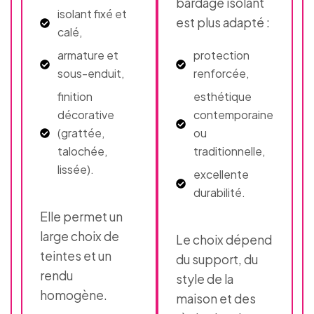
bardage isolant
isolant fixé et
est plus adapté :
calé,
armature et
protection
sous-enduit,
renforcée,
finition
esthétique
décorative
contemporaine
(grattée,
ou
talochée,
traditionnelle,
lissée).
excellente
durabilité.
Elle permet un
large choix de
Le choix dépend
teintes et un
du support, du
rendu
style de la
homogène.
maison et des